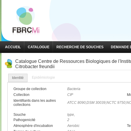
ACCUEIL
CATALOGUE
RECHERCHE DE SOUCHES
DEMANDE D
Catalogue Centre de Ressources Biologiques de l'Instit
Citrobacter freundii
Epidémiologie
Identité
Groupe de collection
Bacteria
Collection
CIP
Mi
Identifiants dans les autres
ATCC 8090;DSM 30039;NCTC 9750;N
collections
Souche
type,
Pathogenicité
2
Atmosphère d'incubation
Aerobic
Te