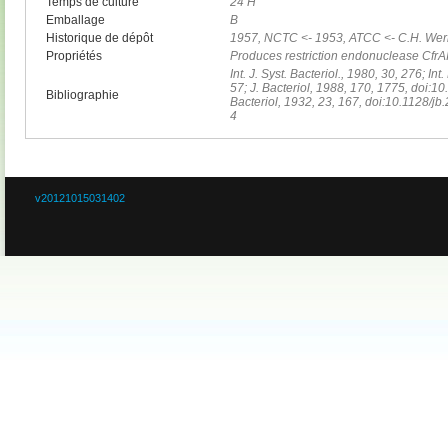
Temps de culture
24 H
Emballage
B
Historique de dépôt
1957, NCTC <- 1953, ATCC <- C.H. Werk
Propriétés
Produces restriction endonuclease CfrA
Int. J. Syst. Bacteriol., 1980, 30, 276; In
57; J. Bacteriol, 1988, 170, 1775, doi:1
Bibliographie
Bacteriol, 1932, 23, 167, doi:10.1128/j
4
v20121015031402