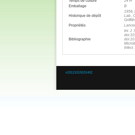
Temps de culture
24 H
Emballage
B
1956, 
Historique de dépôt
Lab., 
Griffit
Propriétés
Lancef
Int. J.
doi:10
Bibliographie
doi:10
Microb
Infect
v20121015031402