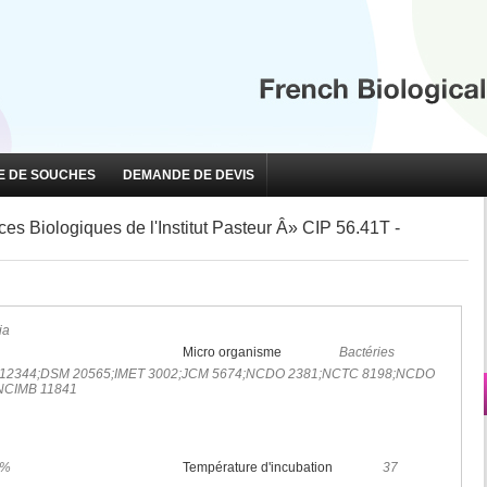
 DE SOUCHES
DEMANDE DE DEVIS
s Biologiques de l'Institut Pasteur Â» CIP 56.41T -
ia
Micro organisme
Bactéries
12344;DSM 20565;IMET 3002;JCM 5674;NCDO 2381;NCTC 8198;NCDO
NCIMB 11841
5%
Température d'incubation
37