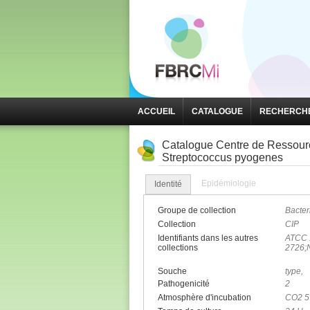
ACCUEIL
CATALOGUE
RECHERCHE
Catalogue Centre de Ressource
Streptococcus pyogenes
Epidémiologie
Identité
Groupe de collection
Bacter
Collection
CIP
Identifiants dans les autres
ATCC 
collections
2726;
Souche
type,
Pathogenicité
2
Atmosphère d'incubation
CO2 