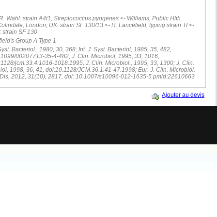
R. Wahl: strain A4t1, Streptococcus pyogenes <- Williams, Public Hlth.
Colindale, London, UK: strain SF 130/13 <- R. Lancefield, typing strain TI <-
h: strain SF 130
ield's Group A Type 1
 Syst. Bacteriol., 1980, 30, 368; Int. J. Syst. Bacteriol, 1985, 35, 482,
.1099/00207713-35-4-482; J. Clin. Microbiol, 1995, 33, 1016,
.1128/jcm.33.4.1016-1018.1995; J. Clin. Microbiol., 1995, 33, 1300; J. Clin.
iol, 1998, 36, 41, doi:10.1128/JCM.36.1.41-47.1998; Eur. J. Clin. Microbiol.
. Dis, 2012, 31(10), 2817, doi: 10.1007/s10096-012-1635-5 pmid:22610663
Ajouter au devis