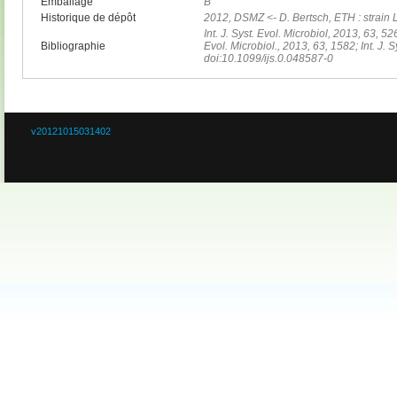
Emballage
B
Historique de dépôt
2012, DSMZ <- D. Bertsch, ETH : strain 
Int. J. Syst. Evol. Microbiol, 2013, 63, 52
Bibliographie
Evol. Microbiol., 2013, 63, 1582; Int. J. 
doi:10.1099/ijs.0.048587-0
v20121015031402