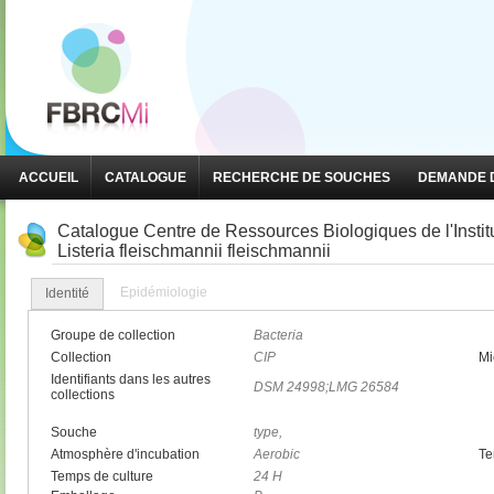
ACCUEIL
CATALOGUE
RECHERCHE DE SOUCHES
DEMANDE D
Catalogue Centre de Ressources Biologiques de l'Insti
Listeria fleischmannii fleischmannii
Epidémiologie
Identité
Groupe de collection
Bacteria
Collection
CIP
Mi
Identifiants dans les autres
DSM 24998;LMG 26584
collections
Souche
type,
Atmosphère d'incubation
Aerobic
Te
Temps de culture
24 H