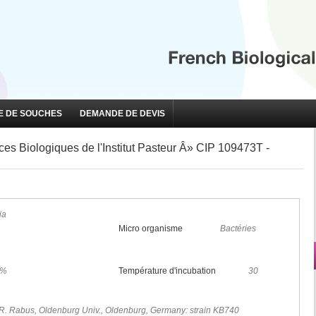
 DE SOUCHES
DEMANDE DE DEVIS
s Biologiques de l'Institut Pasteur Â» CIP 109473T -
ia
Micro organisme
Bactéries
5%
Température d'incubation
30
R. Rabus, Oldenburg Univ., Oldenburg, Germany: strain KB740