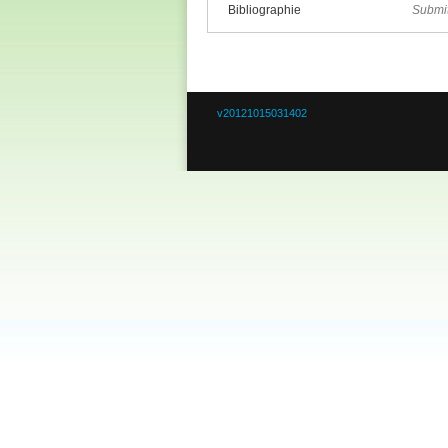
Bibliographie
Submi
v20121015031402