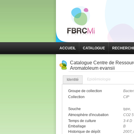
ACCUEIL
CATALOGUE
RECHERCHE
Catalogue Centre de Ressource
Aromatoleum evansii
Epidémiologie
Identité
Groupe de collection
Bacter
Collection
CIP
Souche
type,
Atmosphère d'incubation
CO2 
Temps de culture
3-4 D
Emballage
B
Historique de dépôt
2007, 