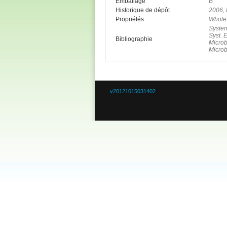
Emballage
B
Historique de dépôt
2006, 
Propriétés
Whole
System
Syst. E
Bibliographie
Microb
Microb
v20121015031402