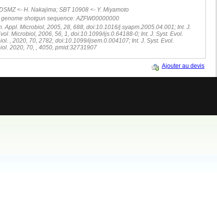
DSMZ <- H. Nakajima; SBT 10908 <- Y. Miyamoto
 genome shotgun sequence: AZFW00000000
. Appl. Microbiol, 2005, 28, 688, doi:10.1016/j.syapm.2005.04.001; Int. J.
vol. Microbiol, 2006, 56, 1, doi:10.1099/ijs.0.64188-0; Int. J. Syst. Evol.
iol. , 2020, 70, 2782, doi:10.1099/ijsem.0.004107; Int. J. Syst. Evol.
iol. 2020, 70, , 4050, pmid:32731907
Ajouter au devis