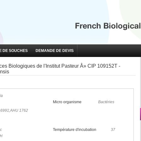
 DE SOUCHES
DEMANDE DE DEVIS
s Biologiques de l'Institut Pasteur Â» CIP 109152T -
ensis
ia
Micro organisme
Bactéries
6991;AHU 1762
ic
Température d'incubation
37
 H