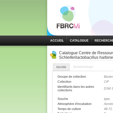
ACCUEIL
CATALOGUE
RECHERCHE
Catalogue Centre de Ressource
Schleiferilactobacillus harbin
Epidémiologie
Identité
Groupe de collection
Bacter
Collection
CIP
Identifiants dans les autres
DSM 1
collections
Souche
type,
Atmosphère d'incubation
Aerob
Temps de culture
48-72