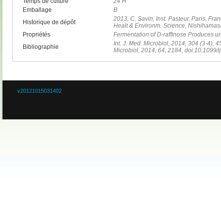
Temps de culture
24 H
Emballage
B
2013, C. Savin, Inst. Pasteur, Paris, Fra
Historique de dépôt
Healt & Environm. Science, Nishihamas
Propriétés
Fermentation of D-raffinose Produces u
Int. J. Med. Microbiol, 2014, 304 (3-4), 4
Bibliographie
Microbiol, 2014, 64, 2184, doi:10.1099/
v20121015031402