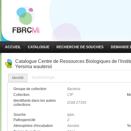
ACCUEIL
CATALOGUE
RECHERCHE DE SOUCHES
DEMANDE D
Catalogue Centre de Ressources Biologiques de l'Insti
Yersinia wautersii
Epidémiologie
Identité
Groupe de collection
Bacteria
Collection
CIP
Mi
Identifiants dans les autres
DSM 27350
collections
Souche
type,
Pathogenicité
2
Atmosphère d'incubation
Aerobic
Te