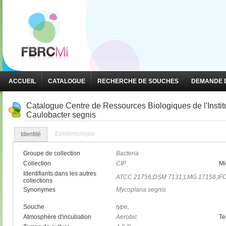
ACCUEIL
CATALOGUE
RECHERCHE DE SOUCHES
DEMANDE D
Catalogue Centre de Ressources Biologiques de l'Insti
Caulobacter segnis
Epidémiologie
Identité
Groupe de collection
Bacteria
Collection
CIP
Mi
Identifiants dans les autres
ATCC 21756;DSM 7131;LMG 17158;IF
collections
Synonymes
Mycoplana segnis
Souche
type,
Atmosphère d'incubation
Aerobic
Te