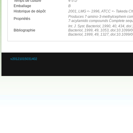
Temps de culture
4-5 D
Emballage
B
Historique de dépôt
2001, LMG <- 1996, ATCC <- Takeda Che
Produces 7-amino-3-methylcephem com
Propriétés
7-acylamido compounds Complete se
Int. J. Syst. Bacteriol, 1990, 40, 434, d
Bibliographie
Bacteriol, 1999, 49, 1053, doi:10.1099/0
Bacteriol, 1999, 49, 1327, doi:10.109
v20121015031402