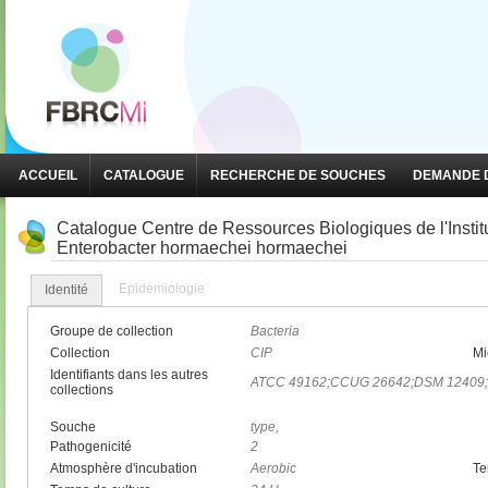
ACCUEIL
CATALOGUE
RECHERCHE DE SOUCHES
DEMANDE D
Catalogue Centre de Ressources Biologiques de l'Insti
Enterobacter hormaechei hormaechei
Epidémiologie
Identité
Groupe de collection
Bacteria
Collection
CIP
Mi
Identifiants dans les autres
ATCC 49162;CCUG 26642;DSM 12409
collections
Souche
type,
Pathogenicité
2
Atmosphère d'incubation
Aerobic
Te