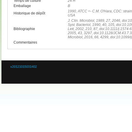
Temps de culture
24 H
Emballage
B
1990, ATCC <- C.M. O'Hara, CDC: strain
Historique de dépôt
USA
J. Clin. Microbiol, 1989, 27, 2046, doi:
Syst. Bacteriol, 1990, 40, 105, doi:10
Bibliographie
Lett, 2002, 210, 87, doi:10.1111/j.1574-6
2005, 43, 3297, doi:10.1128/JCM.43.7.32
Microbiol, 2016, 66, 4299, doi:10.1099
Commentaires
v20121015031402