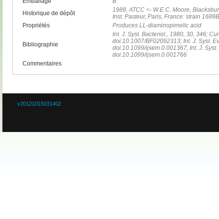
Emballage
B
1988, ATCC <- W.E.C. Moore, Blacksburg
Historique de dépôt
Inst. Pasteur, Paris, France: strain 1689
Propriétés
Produces LL-diaminopimelic acid
Int. J. Syst. Bacteriol., 1980, 30, 346; Cu
doi:10.1007/BF02092313; Int. J. Syst. Ev
Bibliographie
doi:10.1099/ijsem.0.001367; Int. J. Syst.
doi:10.1099/ijsem.0.001766
Commentaires
v20121015031402