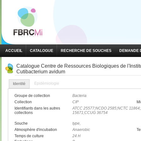
ACCUEIL
CATALOGUE
RECHERCHE DE SOUCHES
DEMANDE D
Catalogue Centre de Ressources Biologiques de l'Insti
Cutibacterium avidum
Epidémiologie
Identité
Groupe de collection
Bacteria
Collection
CIP
Mi
Identifiants dans les autres
ATCC 25577;NCDO 2585;NCTC 11864
collections
15671;CCUG 36754
Souche
type,
Atmosphère d'incubation
Anaerobic
Te
Temps de culture
24 H