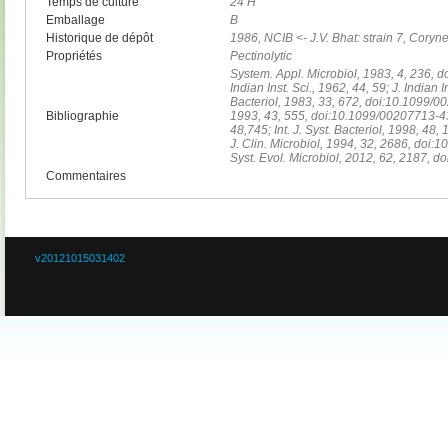
Temps de culture
24 H
Emballage
B
Historique de dépôt
1986, NCIB <- J.V. Bhat: strain 7, Coryn
Propriétés
Pectinolytic
System. Appl. Microbiol, 1983, 4, 236,
Indian Inst. Sci., 1962, 44, 59; J. Indian In
Bacteriol, 1983, 33, 672, doi:10.1099/002
Bibliographie
1993, 43, 555, doi:10.1099/00207713-43-3
48,745; Int. J. Syst. Bacteriol, 1998, 4
J. Clin. Microbiol, 1994, 32, 2686, doi:
Syst. Evol. Microbiol, 2012, 62, 2187, d
Commentaires
v20121015031402