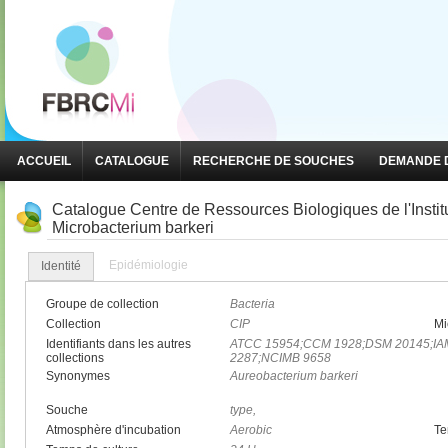
ACCUEIL
CATALOGUE
RECHERCHE DE SOUCHES
DEMANDE D
Catalogue Centre de Ressources Biologiques de l'Insti
Microbacterium barkeri
Epidémiologie
Identité
Groupe de collection
Bacteria
Collection
CIP
Mi
Identifiants dans les autres
ATCC 15954;CCM 1928;DSM 20145;IA
collections
2287;NCIMB 9658
Synonymes
Aureobacterium barkeri
Souche
type,
Atmosphère d'incubation
Aerobic
Te